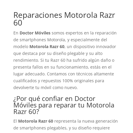
de
precios:
Reparaciones Motorola Razr
desde
60
249,00€
hasta
En
Doctor Móviles
somos expertos en la reparación
420,00€
de smartphones Motorola, y especialmente del
modelo
Motorola Razr 60
, un dispositivo innovador
que destaca por su diseño plegable y su alto
rendimiento. Si tu Razr 60 ha sufrido algún daño o
presenta fallos en su funcionamiento, estás en el
lugar adecuado. Contamos con técnicos altamente
cualificados y repuestos 100% originales para
devolverte tu móvil como nuevo.
¿Por qué confiar en Doctor
Móviles para reparar tu Motorola
Razr 60?
El
Motorola Razr 60
representa la nueva generación
de smartphones plegables, y su diseño requiere