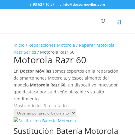
93 627 10 57
info@doctormoviles.com
Inicio
/
Reparaciones Motorola
/
Reparar Motorola
Razr Series
/ Motorola Razr 60
Motorola Razr 60
En
Doctor Móviles
somos expertos en la reparación
de smartphones Motorola, y especialmente del
modelo
Motorola Razr 60
, un dispositivo innovador
que destaca por su diseño plegable y su alto
rendimiento.
Ordenado
Mostrando los 3 resultados
por
precio:
bajo
Sustitución Batería Motorola
a