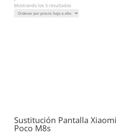
Ordenado
Mostrando los 5 resultados
por
precio:
bajo
a
alto
Sustitución Pantalla Xiaomi
Poco M8s