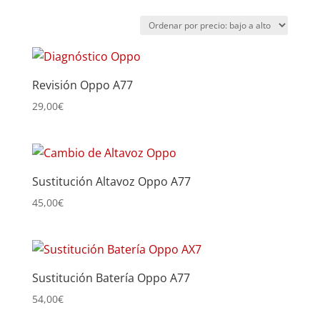
por
precio:
bajo
a
Revisión Oppo A77
alto
29,00
€
Sustitución Altavoz Oppo A77
45,00
€
Sustitución Batería Oppo A77
54,00
€