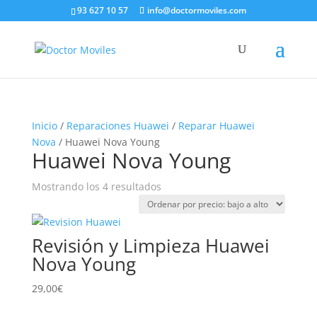
93 627 10 57
info@doctormoviles.com
Inicio
/
Reparaciones Huawei
/
Reparar Huawei
Nova
/ Huawei Nova Young
Huawei Nova Young
Ordenado
Mostrando los 4 resultados
por
precio:
bajo
Revisión y Limpieza Huawei
a
Nova Young
alto
29,00
€