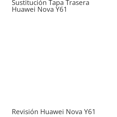
Sustitución Tapa Trasera
a
Huawei Nova Y61
alto
Revisión Huawei Nova Y61