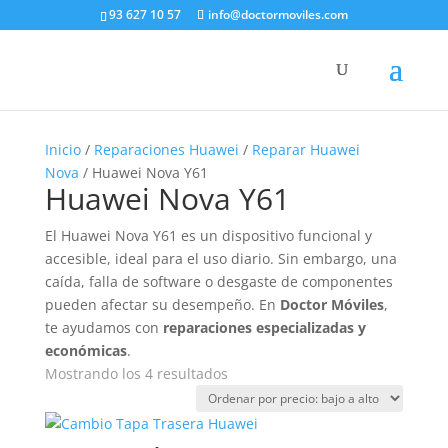
93 627 10 57
info@doctormoviles.com
Inicio
/
Reparaciones Huawei
/
Reparar Huawei
Nova
/ Huawei Nova Y61
Huawei Nova Y61
El Huawei Nova Y61 es un dispositivo funcional y
accesible, ideal para el uso diario. Sin embargo, una
caída, falla de software o desgaste de componentes
pueden afectar su desempeño. En
Doctor Móviles
,
te ayudamos con
reparaciones especializadas y
económicas
.
Ordenado
Mostrando los 4 resultados
por
precio:
bajo