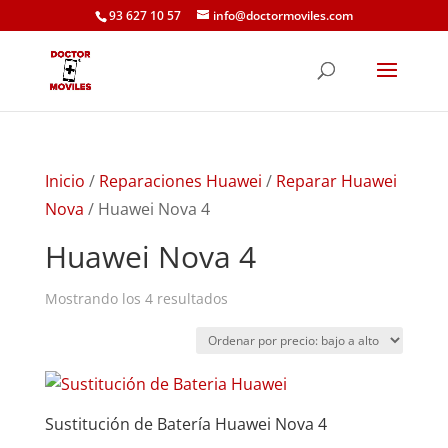
93 627 10 57
info@doctormoviles.com
Inicio
/
Reparaciones Huawei
/
Reparar Huawei
Nova
/ Huawei Nova 4
Huawei Nova 4
Ordenado
Mostrando los 4 resultados
por
precio:
bajo
a
Sustitución de Batería Huawei Nova 4
alto