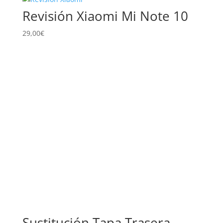
bajo
Revisión Xiaomi Mi Note 10
a
alto
29,00
€
Sustitución Tapa Trasera