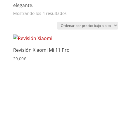
elegante.
Ordenado
Mostrando los 4 resultados
por
precio:
bajo
a
Revisión Xiaomi Mi 11 Pro
alto
29,00
€