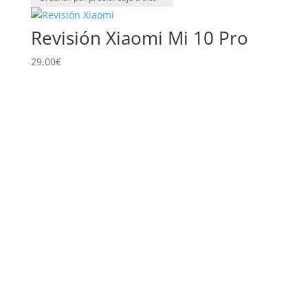
precio:
bajo
Revisión Xiaomi Mi 10 Pro
a
alto
29,00
€