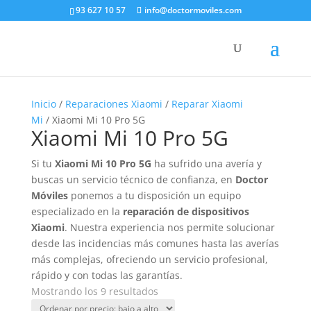
93 627 10 57
info@doctormoviles.com
Inicio
/
Reparaciones Xiaomi
/
Reparar Xiaomi
Mi
/ Xiaomi Mi 10 Pro 5G
Xiaomi Mi 10 Pro 5G
Si tu
Xiaomi Mi 10 Pro 5G
ha sufrido una avería y
buscas un servicio técnico de confianza, en
Doctor
Móviles
ponemos a tu disposición un equipo
especializado en la
reparación de dispositivos
Xiaomi
. Nuestra experiencia nos permite solucionar
desde las incidencias más comunes hasta las averías
más complejas, ofreciendo un servicio profesional,
rápido y con todas las garantías.
Ordenado
Mostrando los 9 resultados
por