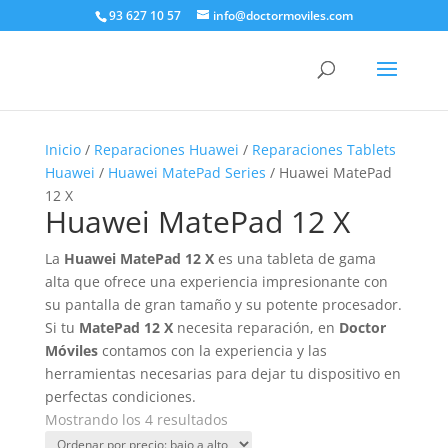
93 627 10 57
info@doctormoviles.com
Inicio
/
Reparaciones Huawei
/
Reparaciones Tablets
Huawei
/
Huawei MatePad Series
/ Huawei MatePad
12 X
Huawei MatePad 12 X
La
Huawei MatePad 12 X
es una tableta de gama
alta que ofrece una experiencia impresionante con
su pantalla de gran tamaño y su potente procesador.
Si tu
MatePad 12 X
necesita reparación, en
Doctor
Móviles
contamos con la experiencia y las
herramientas necesarias para dejar tu dispositivo en
perfectas condiciones.
Ordenado
Mostrando los 4 resultados
por