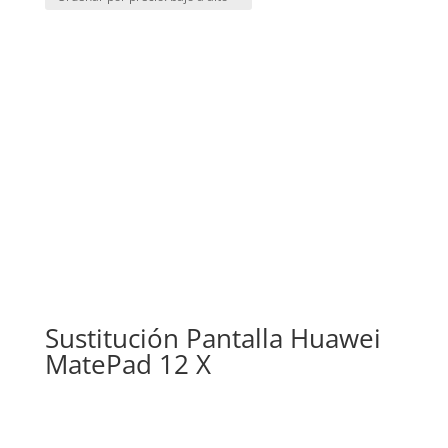
precio:
bajo
a
alto
Sustitución Pantalla Huawei
MatePad 12 X