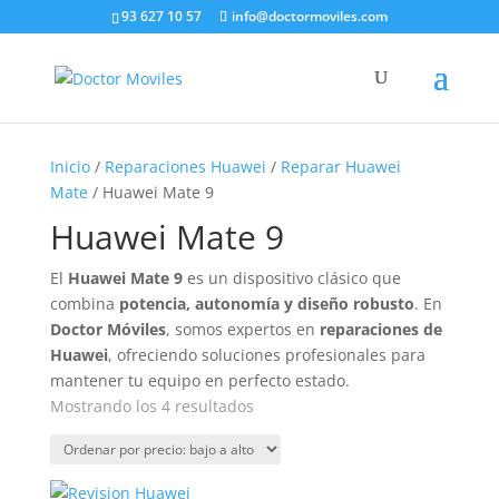
93 627 10 57
info@doctormoviles.com
Inicio
/
Reparaciones Huawei
/
Reparar Huawei
Mate
/ Huawei Mate 9
Huawei Mate 9
El
Huawei Mate 9
es un dispositivo clásico que
combina
potencia, autonomía y diseño robusto
. En
Doctor Móviles
, somos expertos en
reparaciones de
Huawei
, ofreciendo soluciones profesionales para
mantener tu equipo en perfecto estado.
Ordenado
Mostrando los 4 resultados
por
precio:
bajo