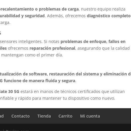
brecalentamiento o problemas de carga
, nuestro equipo realiza
urabilidad y seguridad
. Además, ofrecemos
diagnóstico completo
carga.
s
ensores inteligentes. Si notas
problemas de enfoque, fallos en
iles
ofrecemos
reparación profesional
, asegurando que la calidad
e mantengan como el primer día.
tualización de software, restauración del sistema y eliminación 
G funcione de manera fluida y segura
.
ate 30 5G
estará en manos de técnicos certificados que utilizan
onfiable y rápido para mantener tu dispositivo como nuevo.
ad
Contacto
Tienda
Carrito
Mi cuenta