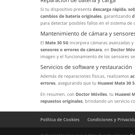
Reparación de batería y carga
Si tu dispositivo presenta
descarga rápida, so
cambios de batería originales
, garantizando
d
para detectar posibles fallos en el sistema de 
Mantenimiento de cámara y sensore
El
Mate 30 5G
incorpora cámaras avanzadas y s
sensores o errores de cámara
, en
Doctor Móv
imagen y el funcionamiento de los sensores s
Servicios de software y restauración
Además de reparaciones físicas, realizamos
ac
errores
, asegurando que tu
Huawei Mate 30 5
En resumen, con
Doctor Móviles
, tu
Huawei M
repuestos originales
, brindando un servicio c
Política de Cookies
Condiciones y Privacid