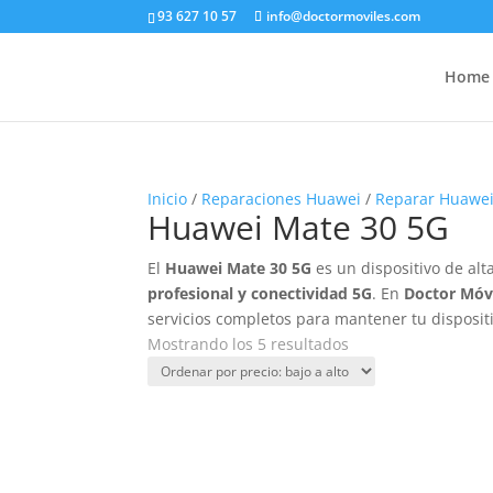
93 627 10 57
info@doctormoviles.com
Home
Inicio
/
Reparaciones Huawei
/
Reparar Huawe
Huawei Mate 30 5G
El
Huawei Mate 30 5G
es un dispositivo de a
profesional y conectividad 5G
. En
Doctor Móv
servicios completos para mantener tu disposit
Ordenado
Mostrando los 5 resultados
por
precio:
bajo
a
alto