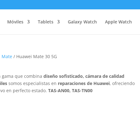
Móviles
Tablets
Galaxy Watch
Apple Watch
i Mate
/ Huawei Mate 30 5G
lta gama que combina
diseño sofisticado, cámara de calidad
iles
somos especialistas en
reparaciones de Huawei
, ofreciendo
ivo en perfecto estado.
TAS-AN00, TAS-TN00