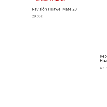
precio:
Revisión Huawei Mate 20
bajo
a
29,00
€
alto
Rep
Hua
49,0