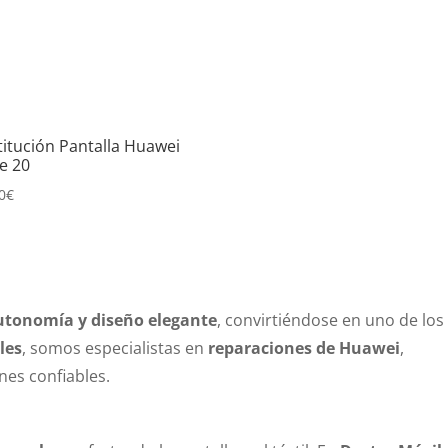
titución Pantalla Huawei
e 20
0
€
utonomía y diseño elegante
, convirtiéndose en uno de los
les
, somos especialistas en
reparaciones de Huawei
,
nes confiables.