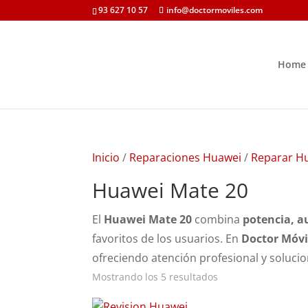
93 627 10 57
info@doctormoviles.com
Home
Inicio
/
Reparaciones Huawei
/
Reparar H
Huawei Mate 20
El
Huawei Mate 20
combina
potencia, a
favoritos de los usuarios. En
Doctor Móvi
ofreciendo atención profesional y solucio
Ordenado
Mostrando los 5 resultados
por