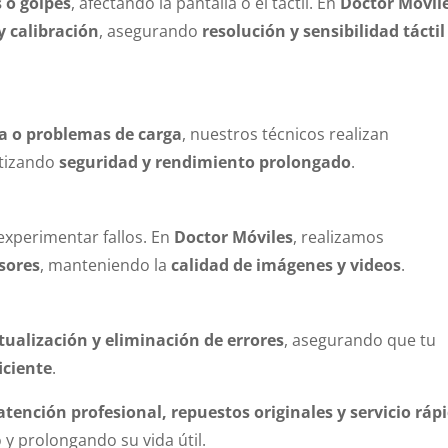
 o golpes
, afectando la pantalla o el táctil. En
Doctor Móvil
y calibración
, asegurando
resolución y sensibilidad táctil
a o problemas de carga
, nuestros técnicos realizan
ntizando
seguridad y rendimiento prolongado
.
xperimentar fallos. En
Doctor Móviles
, realizamos
sores
, manteniendo la
calidad de imágenes y videos
.
tualización y eliminación de errores
, asegurando que tu
iciente
.
atención profesional, repuestos originales y servicio ráp
y prolongando su vida útil.