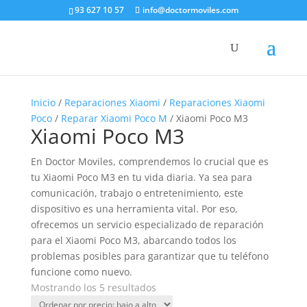
93 627 10 57
info@doctormoviles.com
Inicio
/
Reparaciones Xiaomi
/
Reparaciones Xiaomi
Poco
/
Reparar Xiaomi Poco M
/ Xiaomi Poco M3
Xiaomi Poco M3
En Doctor Moviles, comprendemos lo crucial que es
tu Xiaomi Poco M3 en tu vida diaria. Ya sea para
comunicación, trabajo o entretenimiento, este
dispositivo es una herramienta vital. Por eso,
ofrecemos un servicio especializado de reparación
para el Xiaomi Poco M3, abarcando todos los
problemas posibles para garantizar que tu teléfono
funcione como nuevo.
Ordenado
Mostrando los 5 resultados
por