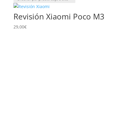
precio:
bajo
Revisión Xiaomi Poco M3
a
alto
29,00
€