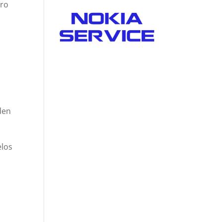
ero
.
den
elos