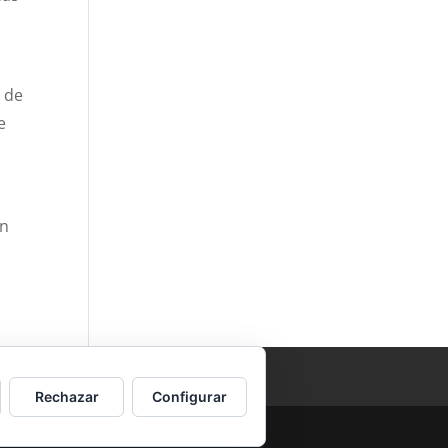
a de
e
un
Rechazar
Configurar