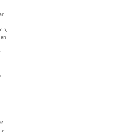
ar
cia,
 en
r
a
es
das