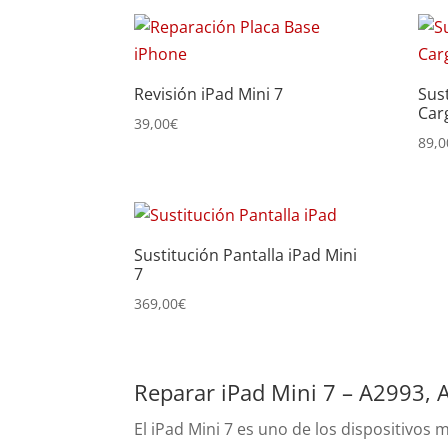
por
precio:
bajo
Revisión iPad Mini 7
Sus
a
Car
alto
39,00
€
89,0
Sustitución Pantalla iPad Mini
7
369,00
€
Reparar iPad Mini 7 – A2993,
El iPad Mini 7 es uno de los dispositivos 