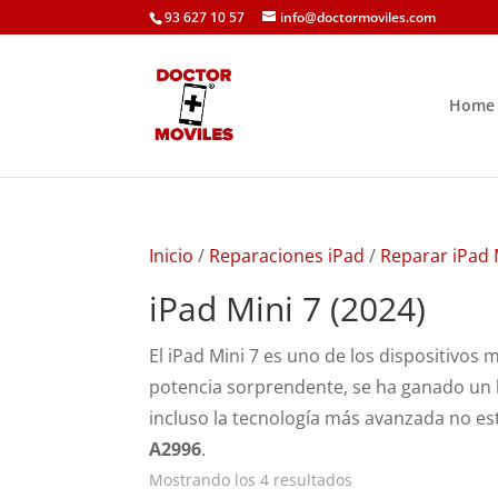
93 627 10 57
info@doctormoviles.com
Home
Inicio
/
Reparaciones iPad
/
Reparar iPad 
iPad Mini 7 (2024)
El iPad Mini 7 es uno de los dispositivos 
potencia sorprendente, se ha ganado un 
incluso la tecnología más avanzada no est
A2996
.
Ordenado
Mostrando los 4 resultados