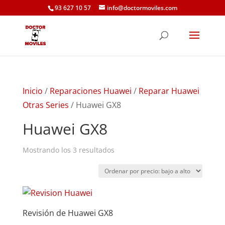
93 627 10 57
info@doctormoviles.com
Inicio
/
Reparaciones Huawei
/
Reparar Huawei
Otras Series
/ Huawei GX8
Huawei GX8
Ordenado
Mostrando los 3 resultados
por
precio:
bajo
a
Revisión de Huawei GX8
alto