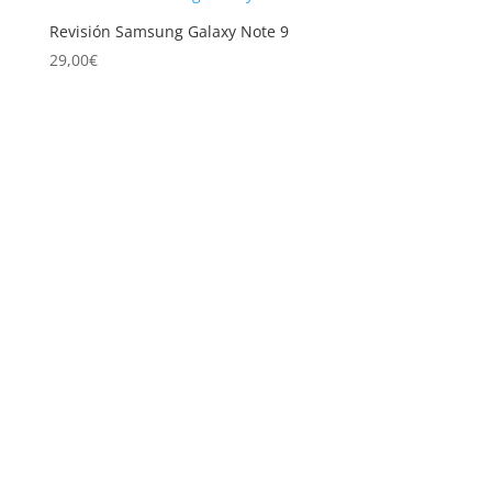
a
Revisión Samsung Galaxy Note 9
alto
29,00
€