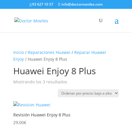
93 627 10 57
info@doctormoviles.com
Inicio
/
Reparaciones Huawei
/
Reparar Huawei
Enjoy
/ Huawei Enjoy 8 Plus
Huawei Enjoy 8 Plus
Ordenado
Mostrando los 3 resultados
por
precio:
bajo
a
Revisión Huawei Enjoy 8 Plus
alto
29,00
€