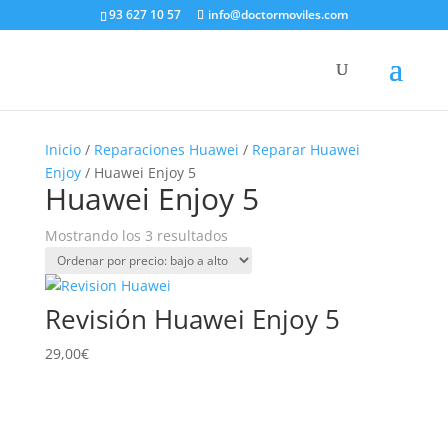
93 627 10 57
info@doctormoviles.com
Inicio
/
Reparaciones Huawei
/
Reparar Huawei
Enjoy
/ Huawei Enjoy 5
Huawei Enjoy 5
Ordenado
Mostrando los 3 resultados
por
precio:
bajo
Revisión Huawei Enjoy 5
a
alto
29,00
€