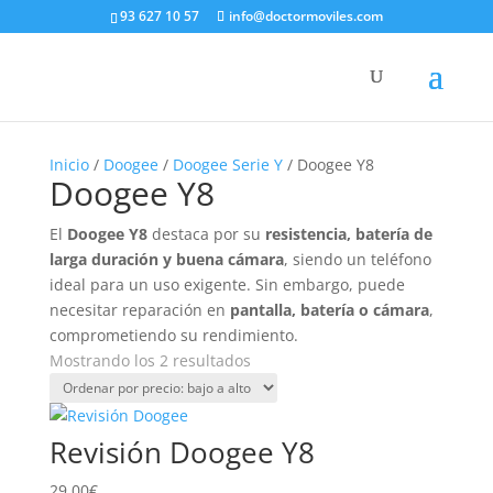
93 627 10 57
info@doctormoviles.com
Inicio
/
Doogee
/
Doogee Serie Y
/ Doogee Y8
Doogee Y8
El
Doogee Y8
destaca por su
resistencia, batería de
larga duración y buena cámara
, siendo un teléfono
ideal para un uso exigente. Sin embargo, puede
necesitar reparación en
pantalla, batería o cámara
,
comprometiendo su rendimiento.
Ordenado
Mostrando los 2 resultados
por
precio:
bajo
Revisión Doogee Y8
a
alto
29,00
€