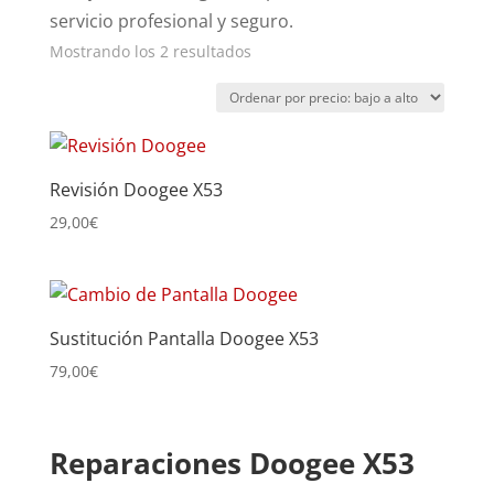
servicio profesional y seguro.
Ordenado
Mostrando los 2 resultados
por
precio:
bajo
a
Revisión Doogee X53
alto
29,00
€
Sustitución Pantalla Doogee X53
79,00
€
Reparaciones Doogee X53