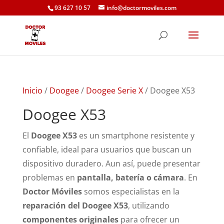
93 627 10 57
info@doctormoviles.com
Inicio
/
Doogee
/
Doogee Serie X
/ Doogee X53
Doogee X53
El
Doogee X53
es un smartphone resistente y
confiable, ideal para usuarios que buscan un
dispositivo duradero. Aun así, puede presentar
problemas en
pantalla, batería o cámara
. En
Doctor Móviles
somos especialistas en la
reparación del Doogee X53
, utilizando
componentes originales
para ofrecer un