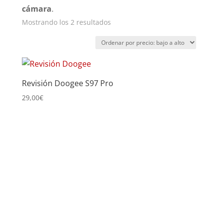
cámara
.
Ordenado
Mostrando los 2 resultados
por
precio:
bajo
a
Revisión Doogee S97 Pro
alto
29,00
€