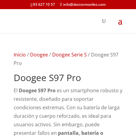
93 627 10 57
info@doctormoviles.com
Inicio
/
Doogee
/
Doogee Serie S
/ Doogee S97
Pro
Doogee S97 Pro
El
Doogee S97 Pro
es un smartphone robusto y
resistente, diseñado para soportar
condiciones extremas. Con su batería de larga
duración y cuerpo reforzado, es ideal para
usuarios activos. Sin embargo, puede
presentar fallos en
pantalla, batería o