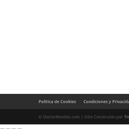
Sustitución
Batería Lenovo
Tab Yoga 11
Política de Cookies
Condiciones y Privacid
© DoctorMoviles.com | Sitio Construido por
Ti