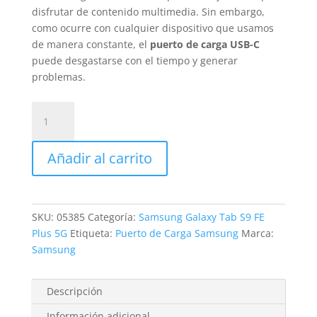
disfrutar de contenido multimedia. Sin embargo,
como ocurre con cualquier dispositivo que usamos
de manera constante, el
puerto de carga USB-C
puede desgastarse con el tiempo y generar
problemas.
Cambio
Conector
Carga
Añadir al carrito
Samsung
Galaxy
Tab
S9
SKU:
05385
Categoría:
Samsung Galaxy Tab S9 FE
FE
Plus 5G
Etiqueta:
Puerto de Carga Samsung
Marca:
Plus
Samsung
cantidad
Descripción
Información adicional