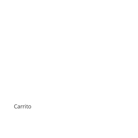
Sustitución de Batería
Samsung Galaxy Tab S8 Plus
Carrito