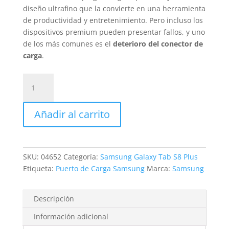
diseño ultrafino que la convierte en una herramienta
de productividad y entretenimiento. Pero incluso los
dispositivos premium pueden presentar fallos, y uno
de los más comunes es el
deterioro del conector de
carga
.
Cambio
Conector
Carga
Añadir al carrito
Samsung
Galaxy
Tab
S8
SKU:
04652
Categoría:
Samsung Galaxy Tab S8 Plus
Plus
Etiqueta:
Puerto de Carga Samsung
Marca:
Samsung
cantidad
Descripción
Información adicional