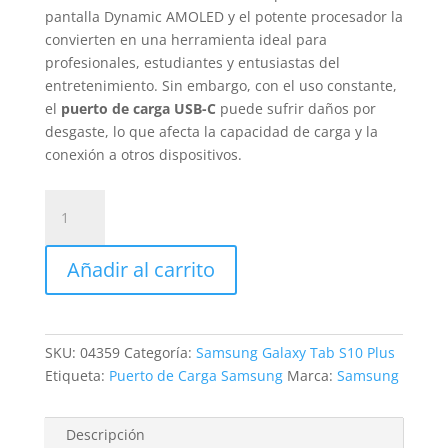
pantalla Dynamic AMOLED y el potente procesador la
convierten en una herramienta ideal para
profesionales, estudiantes y entusiastas del
entretenimiento. Sin embargo, con el uso constante,
el
puerto de carga USB-C
puede sufrir daños por
desgaste, lo que afecta la capacidad de carga y la
conexión a otros dispositivos.
Cambio
Conector
Carga
Añadir al carrito
Samsung
Galaxy
Tab
S10
SKU:
04359
Categoría:
Samsung Galaxy Tab S10 Plus
Plus
Etiqueta:
Puerto de Carga Samsung
Marca:
Samsung
cantidad
Descripción