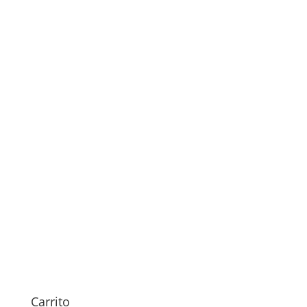
Sustitución de Batería
Samsung Galaxy Tab S10
Plus
89,00
€
Carrito