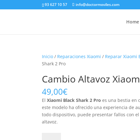
93 627 10 57
info@doctormoviles.com
Home
Inicio
/
Reparaciones Xiaomi
/
Reparar Xiaomi 
Shark 2 Pro
Cambio Altavoz Xiaomi
49,00
€
El
Xiaomi Black Shark 2 Pro
es una bestia en 
este modelo ha ofrecido una experiencia de a
todo dispositivo, puede presentar fallos con e
altavoz.
Cambio