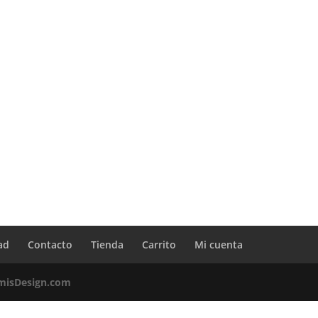
ad
Contacto
Tienda
Carrito
Mi cuenta
misDesign.com