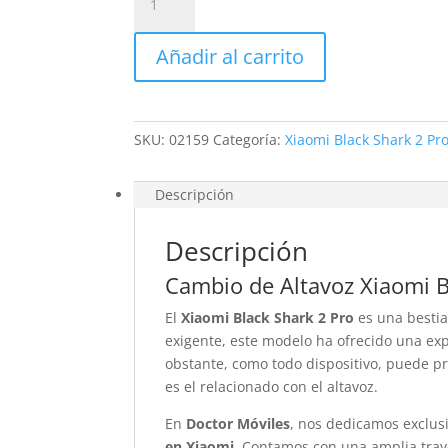
Altavoz
Xiaomi
Añadir al carrito
Black
Shark
2
Pro
SKU:
02159
Categoría:
Xiaomi Black Shark 2 Pr
cantidad
Descripción
Descripción
Cambio de Altavoz Xiaomi B
El
Xiaomi Black Shark 2 Pro
es una bestia
exigente, este modelo ha ofrecido una ex
obstante, como todo dispositivo, puede pr
es el relacionado con el altavoz.
En
Doctor Móviles
, nos dedicamos exclu
en Xiaomi
. Contamos con una amplia tray