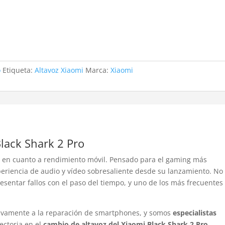
o
Etiqueta:
Altavoz Xiaomi
Marca:
Xiaomi
lack Shark 2 Pro
 en cuanto a rendimiento móvil. Pensado para el gaming más
periencia de audio y vídeo sobresaliente desde su lanzamiento. No
esentar fallos con el paso del tiempo, y uno de los más frecuentes
sivamente a la reparación de smartphones, y somos
especialistas
ectoria en el
cambio de altavoz del Xiaomi Black Shark 2 Pro
,