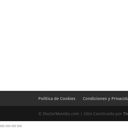
Cambio Sensor
Proximidad
Xiaomi Black
Shark 2 Pro
59,00
€
Política de Cookies
Condiciones y Privacid
© DoctorMoviles.com | Sitio Construido por
Ti