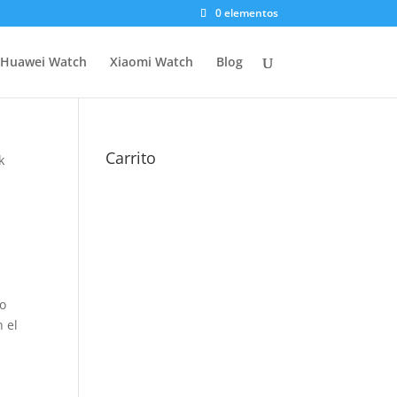
0 elementos
Huawei Watch
Xiaomi Watch
Blog
Carrito
k
mo
n el