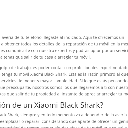
 avería de tu teléfono, llegaste al indicado. Aquí te ofrecemos un
 a obtener todos los detalles de la reparación de tu móvil en la m
es comunicarte con nuestro expertos y podrás optar por un servic
a tenas que salir de tu casa a arreglar tu móvil.
quipo de trabajo, es poder contar con profesionales experimentado
 tenga tu móvil Xiaomi Black Shark. Esta es la razón primordial qu
servicios de menor y mayor complejidad. Si lo que estás pensando
qué preocuparte, nosotros somos los que llegaremos a ti con nuest
as que salir de tu propiedad al instante de apreciar arreglar tu mó
ión de un Xiaomi Black Shark?
 Black Shark, siempre y en todo momento va a depender de la avería
reemplazar o reparar, considerando que aparte de ofrecer un geni
 capacidad de reemplazar cualquier pieza de tu móvil que se halle