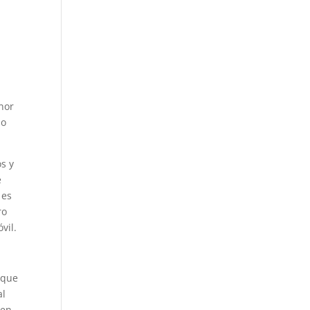
enor
io
s y
e
 es
ro
vil.
 que
al
 en