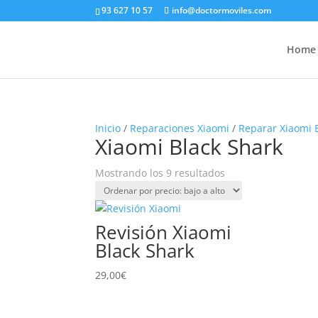
93 627 10 57
info@doctormoviles.com
Home
Inicio
/
Reparaciones Xiaomi
/
Reparar Xiaomi 
Xiaomi Black Shark
Ordenado
Mostrando los 9 resultados
por
precio:
bajo
Revisión Xiaomi
a
Black Shark
alto
29,00
€