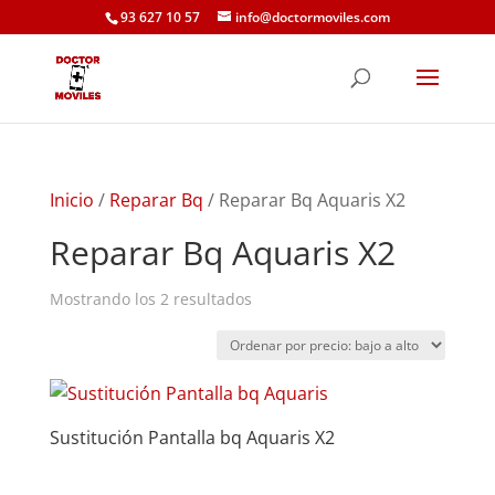
93 627 10 57
info@doctormoviles.com
Inicio
/
Reparar Bq
/ Reparar Bq Aquaris X2
Reparar Bq Aquaris X2
Ordenado
Mostrando los 2 resultados
por
precio:
bajo
a
Sustitución Pantalla bq Aquaris X2
alto