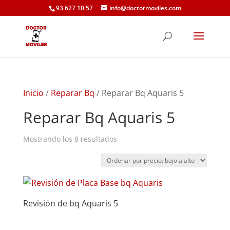
93 627 10 57
info@doctormoviles.com
Inicio
/
Reparar Bq
/ Reparar Bq Aquaris 5
Reparar Bq Aquaris 5
Ordenado
Mostrando los 8 resultados
por
precio:
bajo
a
Revisión de bq Aquaris 5
alto