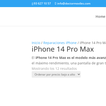
93 627 10 57
info@doctormoviles.com
Home
Inicio
/
Reparaciones iPhone
/ iPhone 14 Pro M
iPhone 14 Pro Max
El
iPhone 14 Pro Max es el modelo más avanz
el máximo rendimiento, una pantalla de gran 
Ordenado
Mostrando los 12 resultados
por
precio:
bajo
a
alto