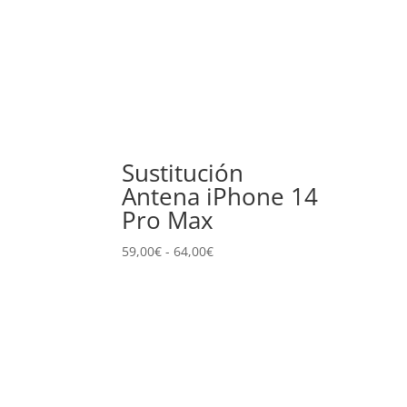
Sustitución
Antena iPhone 14
Pro Max
Rango
59,00
€
-
64,00
€
de
precios:
desde
59,00€
hasta
64,00€