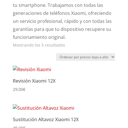
tu smartphone. Trabajamos con todas las
generaciones de teléfonos Xiaomi, ofreciendo
un servicio profesional, rápido y con todas las
garantías para que tu dispositivo recupere su
funcionamiento original.
Ordenado
Mostrando los 5 resultados
por
precio:
bajo
a
Revisión Xiaomi 12X
alto
29,00
€
Sustitución Altavoz Xiaomi 12X
49,00
€